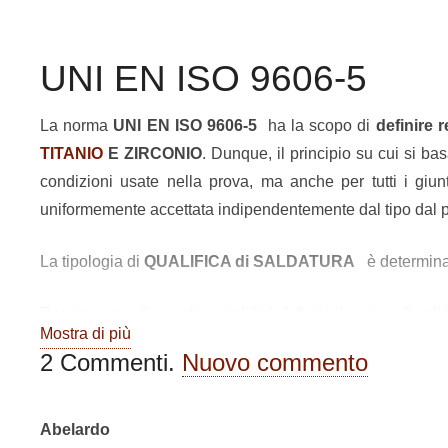
UNI EN ISO 9606-5
La norma
UNI
EN ISO 9606-5
ha la scopo di
definire 
TITANIO
E ZIRCONIO
. Dunque, il principio su cui si b
condizioni usate nella prova, ma anche per tutti i giun
uniformemente accettata indipendentemente dal tipo dal p
La tipologia di
QUALIFICA di SALDATURA
è determinat
Per ciascuna di queste variabili è definito il campo di valid
Mostra di più
2
Commenti
.
Nuovo commento
Le variabili essenziali
Abelardo
Le variabili essenziali sono le seguenti: