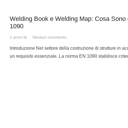
Welding Book e Welding Map: Cosa Sono 
1090
e contemplati da questa norma in accordo con la
ISO TR 15608
1 anno fa
Nessun commento
Descrizioni
Introduzione Nel settore della costruzione di strutture in ac
un requisito essenziale. La norma EN 1090 stabilisce crite
Titanio Puro
Titanio 0
< 0,20%
2
Titanio 0,20% < 0
< 0,25%
2
Titanio 0,25% < 0
< 0,35%
2
Titanio 0,35% < 0
< 0,40%
2