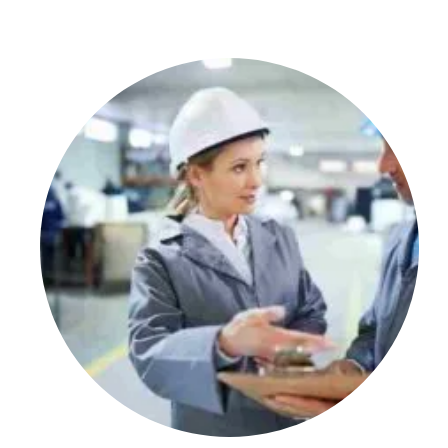
Tipo di prodotto (lamiera e tub
Dunque, la prova di qualificazione deve essere eseguita su
su tubi di diametro esterno D> 25 mm coprono le sal
su lamiere coprono le saldature su tubo fisso se sono
di diametro est. D >150 mm, solo per alcune posizio
di diametro est. D >500 mm, per tutte le posizioni di 
Tipo di giunto
Le prove di qualificazione devono essere eseguite su salda
6.3