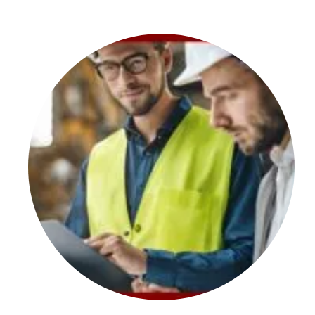
52
53
54
61
62
Consumabili
Per quanto riguarda i consumabili vengono fatte le seguen