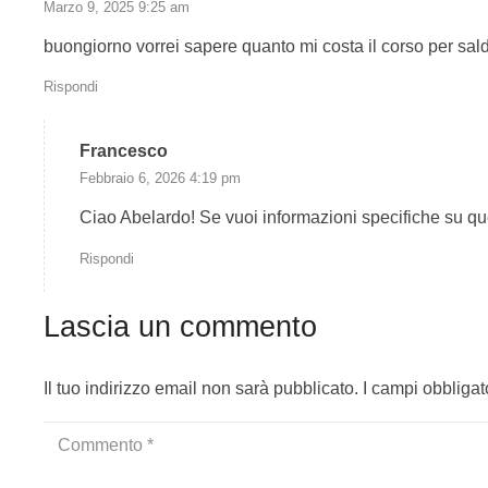
Marzo 9, 2025 9:25 am
Procedimento di
saldatura
;
buongiorno vorrei sapere quanto mi costa il corso per sald
Tipo di prodotto (lamiera e tubo);
Rispondi
Tipo di giunto (testa a testa e d’angolo):
Francesco
Gruppo materiale base
Febbraio 6, 2026 4:19 pm
Materiali d’apporto
Ciao Abelardo! Se vuoi informazioni specifiche su qu
Dimensioni (spessore per la lamiera – diametro 
Rispondi
Posizione di saldatura;
Lascia un commento
Particolari di saldatura
Tutti i saggi di prova devono essere saldati usando le vari
Il tuo indirizzo email non sarà pubblicato.
I campi obbliga
campo di validità della qualificazione, è necessaria una n
In aggiunta a questo, si riportano alcuni dettagli sulle vari