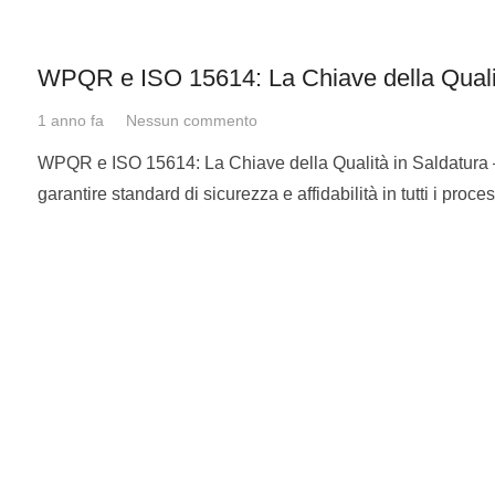
o)
WPQR e ISO 15614: La Chiave della Qualit
 lamiera o su tubo. I criteri che si devono applicare sono i segu
1 anno fa
Nessun commento
dature su lamiere .
WPQR e ISO 15614: La Chiave della Qualità in Saldatura 
garantire standard di sicurezza e affidabilità in tutti i proc
 soddisfatti alcuni requisiti:
ni di saldatura PA – PB – PC
saldatura.
ture testa a testa BW o giunti d’ angolo FW. Si applicano i requ