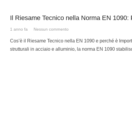
Le leghe coperte dal gruppo 52 sono: Ti-0,2Pd; Ti-2,5Cu;
8AL-1Mo-1V; Ti-6Al-2Sn-4zr-2Mo; Ti-6Al-2NB-1
Il Riesame Tecnico nella Norma EN 1090:
Le leghe coperte dal gruppo 53 sono: Ti-3Al-2,5V; Ti-6
1 anno fa
Nessun commento
2Sn; Ti-7AL-4Mo
Cos’è il Riesame Tecnico nella EN 1090 e perché è Import
strutturali in acciaio e alluminio, la norma EN 1090 stabilis
Le leghe coperte dal gruppo 54 sono: Ti-10V-2Fe-3Al; Ti
11,5Mo-6Zr-4,5Sn; Ti-3Al-8V-6CR-4zr-4
Zirconio Puro
Zirconio Nb
≤ 2,5%
ti considerazioni ;