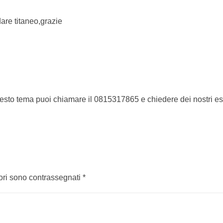
are titaneo,grazie
esto tema puoi chiamare il 0815317865 e chiedere dei nostri espe
esterno e spessore per il tubo);
abili essenziali in modo indipendente. Se il saldatore effettua sa
tori sono contrassegnati
*
uova prova di qualificazione.
abili essenziali fondamentali.