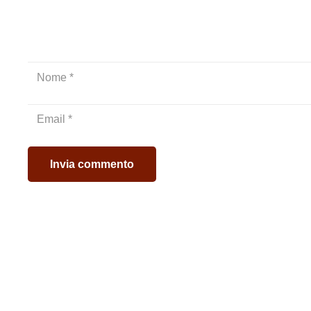
Procedimento di saldatura
Di seguito riportiamo uno schema della Codifica dei proced
CODICE
ISO 4063
Invia commento
131
SALDATUR
141
SALDATUR
15