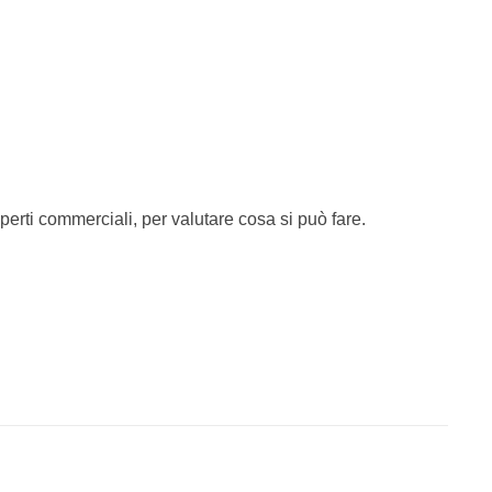
rti commerciali, per valutare cosa si può fare.
ldature al di fuori del