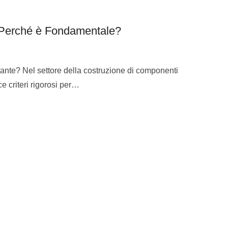
 Ti-5Al-2,5Sn; Ti-
TA-0,8Mo.
 Perché è Fondamentale?
Al-4V; Ti-6Al-6V-
ante? Nel settore della costruzione di componenti
ce criteri rigorosi per…
-13V-11CR-3Al; Ti-
Mo