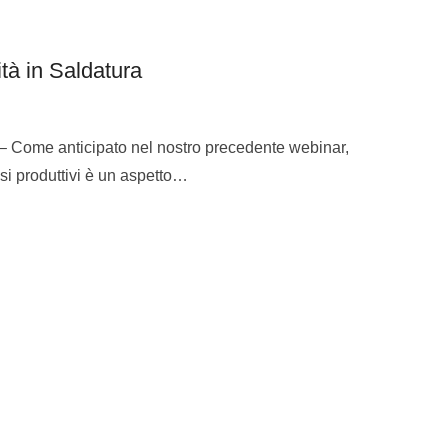
à in Saldatura
enti:
– Come anticipato nel nostro precedente webinar,
essi produttivi è un aspetto…
isiti definiti al punto