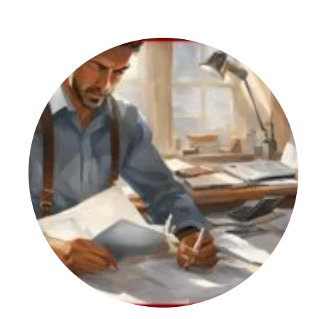
Gruppo Materiale base
Conseguentemente, si riportano i gruppi di materiali bas
Gruppo materiale
Sottogruppi
base ISO TR 15608
51
51.1
51.2
51.3
51.4