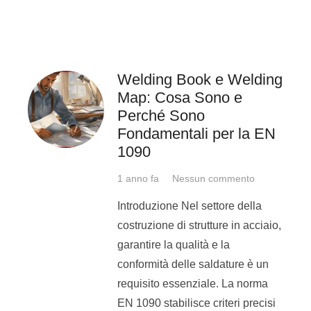
indica la zona dove deve essere
effettuato il cordone, così da rendere
note le lamiere da giuntare.
M
a non
vi è semplicemente una
Welding Book e Welding
localizzazione del processo da
Map: Cosa Sono e
effettuare.
Infatti,
su tale “freccia” vi è
Perché Sono
riportato il simbolo del cianfrino da
Fondamentali per la EN
1090
realizzare e eventualmente le
dimensioni della lunghezza del
1 anno fa
Nessun commento
cordone.
Q
ualora questo dovesse
Introduzione Nel settore della
essere discontinuo, sono riportati i
costruzione di strutture in acciaio,
parametri geometrici dei singoli tratti,
garantire la qualità e la
con relativo distanziamento .
conformità delle saldature è un
requisito essenziale. La norma
Alcuni parametri importanti.
EN 1090 stabilisce criteri precisi