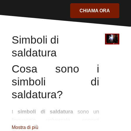
CHIAMA ORA
Simboli di
saldatura
Cosa sono i
simboli di
saldatura?
I
simboli di saldatura
sono un
linguaggio universale, apposti
Mostra di più
opportunamente sui
disegni tecnici
.