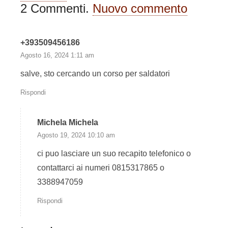
2
Commenti
.
Nuovo commento
P
ermettono ai saldatori di recepire
parte delle informazioni per poter
eseguire correttamente i
giunti di
+393509456186
saldatura
, almeno in teoria.
Agosto 16, 2024 1:11 am
salve, sto cercando un corso per saldatori
A cosa servono i simboli di
Rispondi
saldatura?
Michela Michela
Questo discorso si collega in parte
Agosto 19, 2024 10:10 am
anche alle
WPS
, poiché anche i
ci puo lasciare un suo recapito telefonico o
disegni tecnici
, oltre ad essere
contattarci ai numeri 0815317865 o
indispensabili, se contenenti
3388947059
l’opportuna simbologia di saldatura
permettono la ripetibilità del
Rispondi
processo, con l’obiettivo di