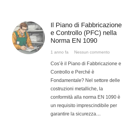
spessore dei componenti da unire, si
recepisce se la saldatura è a piena o
parziale penetrazione.
Il Piano di Fabbricazione
e Controllo (PFC) nella
Eventuali indicazioni evidenziate
Norma EN 1090
dalla simbologia di saldatura, sono
1 anno fa
Nessun commento
relative allo stato finale del giunto,
ossia, può esservi riportata la
Cos’è il Piano di Fabbricazione e
Controllo e Perché è
necessità di un’eventuale spianatura
Fondamentale? Nel settore delle
del cordone, piuttosto che la
costruzioni metalliche, la
necessità di lasciare il giunto così
conformità alla norma EN 1090 è
come saldato, o ancora fare
un requisito imprescindibile per
attenzione a raccordare per bene il
garantire la sicurezza…
cordone, e così via.