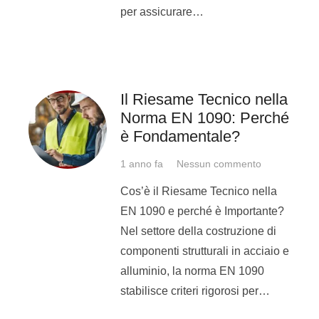
per assicurare…
Una delle indicazioni indispensabili
da riportare e da saper leggere è
relativa alla geometria del cordone
d’angolo, in quanto per tale giunto
Il Riesame Tecnico nella
dovrebbe essere riporta l’
altezza di
Norma EN 1090: Perché
gola
, indicata con “
a
”, oppure il
lato
è Fondamentale?
del cordone
, indicato con “
z
”, sono
parametri di fondamentale
1 anno fa
Nessun commento
importanza per garantire la tenuta
Cos’è il Riesame Tecnico nella
strutturale del giunto, così come
EN 1090 e perché è Importante?
calcolata da progetto. Se, invece, la
Nel settore della costruzione di
saldatura in questione dovesse
componenti strutturali in acciaio e
essere testa a testa, può esservi
alluminio, la norma EN 1090
riportata lo spessore del cordone.
In
stabilisce criteri rigorosi per…
questo modo
, essendo noto lo