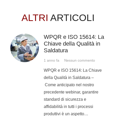
Come riconoscerli.
ALTRI
ARTICOLI
I simboli di saldatura sono
riconoscibili mediante segni grafici
WPQR e ISO 15614: La
elementari.
G
razie ad essi è possibile
Chiave della Qualità in
trasmettere all’operatore la geometria
Saldatura
del cianfrino da realizzare, ma allo
1 anno fa
Nessun commento
stesso tempo anche il tipo di
WPQR e ISO 15614: La Chiave
saldatura, evidenziando così se si
della Qualità in Saldatura –
tratta di un giunto d’angolo, testa a
Come anticipato nel nostro
testa, o ancora
T-joint
o
overlap
precedente webinar, garantire
joint
, e così via.
standard di sicurezza e
La norma prevede che, in prossimità
affidabilità in tutti i processi
della saldatura, vi sia una freccia che
produttivi è un aspetto…