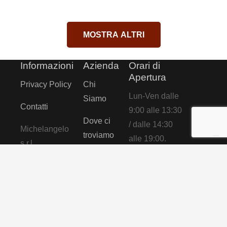
MOSTRA ALTRI
Informazioni
Azienda
Orari di
Apertura
Privacy Policy
Chi
Lun-Ven dalle
Siamo
Contatti
9:00 alle 13:30
Dove ci
/ dalle 14:30
Michelangelo
troviamo
alle 19:00.
s.r.l
unipersonale
Cosa
Privacy Policy
dicono di
Cookie Policy
p.iva:
noi
03863511212
tel: