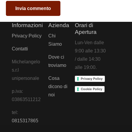
Invia commento
Informazioni
Azienda
Orari di
Apertura
Privacy Policy
Chi
Lun-Ven dalle
Siamo
Contatti
9:00 alle 13:30
Dove ci
/ dalle 14:30
Michelangelo
troviamo
alle 19:00.
s.r.l
unipersonale
Cosa
Privacy Policy
dicono di
Cookie Policy
p.iva:
noi
03863511212
tel:
0815317865