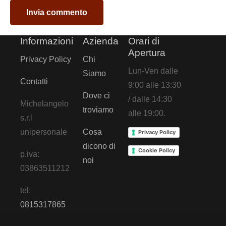
Invia commento
Informazioni
Azienda
Orari di
Apertura
Privacy Policy
Chi
Lun-Ven dalle
Siamo
Contatti
9:00 alle 13:30
Dove ci
/ dalle 14:30
Michelangelo
troviamo
alle 19:00.
s.r.l
unipersonale
Cosa
Privacy Policy
dicono di
Cookie Policy
p.iva:
noi
03863511212
tel:
0815317865