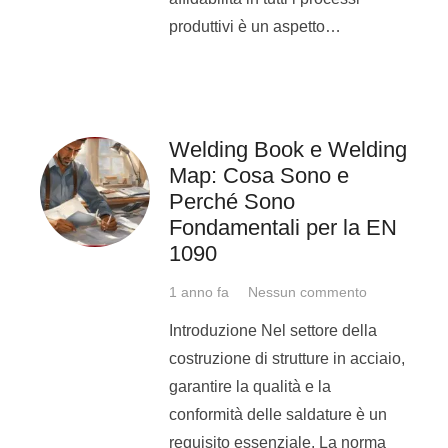
produttivi è un aspetto…
tornitura
disegno
Rivolto a:
Welding Book e Welding
Map: Cosa Sono e
Ragazzi dai 15 ai 22 anni
Perché Sono
Fondamentali per la EN
Date e durata:
1090
dal 6 al 24 luglio
1 anno fa
Nessun commento
dal lunedì al venerdì
Introduzione Nel settore della
dalle 9:00 alle 16:00
costruzione di strutture in acciaio,
garantire la qualità e la
Programma
conformità delle saldature è un
requisito essenziale. La norma