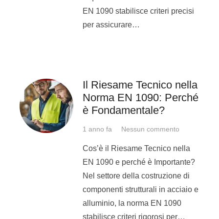
Prima settimana: 6-10 luglio
EN 1090 stabilisce criteri precisi
per assicurare…
Saldatura: Imparerai le basi
della saldatura a
filo
e a
tig
Disegno: Imparerai a
disegnare con SolidWorks
Il Riesame Tecnico nella
Norma EN 1090: Perché
Seconda settimana: 13 – 17
è Fondamentale?
luglio
1 anno fa
Nessun commento
Tornitura: Acquisirai le basi
Cos’è il Riesame Tecnico nella
della tornitura tradizionale e
EN 1090 e perché è Importante?
del controllo numerico
Nel settore della costruzione di
Disegno: Continuerai a
componenti strutturali in acciaio e
perfezionarti con SolidWorks
alluminio, la norma EN 1090
stabilisce criteri rigorosi per…