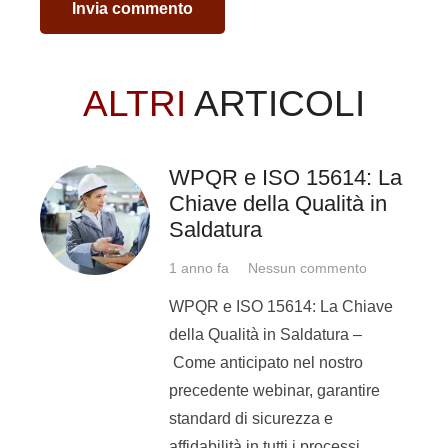
Invia commento
Da qui nasce l’idea
del Corso di
saldatura per
ALTRI
ARTICOLI
ragazzi
I ragazzi potranno imparare le basi
WPQR e ISO 15614: La
della saldatura a filo e a tig. Un
Chiave della Qualità in
corso di saldatura inserito
Saldatura
all’interno di un percorso più
1 anno fa
Nessun commento
ampio:
WPQR e ISO 15614: La Chiave
l’
E-Steel Summer Camp
!
della Qualità in Saldatura –
Come anticipato nel nostro
Il primo campo estivo per ragazzi
precedente webinar, garantire
pensato per acquisire le basi di:
standard di sicurezza e
saldatura
affidabilità in tutti i processi