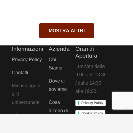
Vesuviana (NA)
📞 081 531 78 65 – 324 920 48 67
📩 info@formazionemichelangelo.it
MOSTRA ALTRI
Informazioni
Azienda
Orari di
Apertura
Privacy Policy
Chi
Lun-Ven dalle
Siamo
Contatti
9:00 alle 13:30
Dove ci
/ dalle 14:30
Michelangelo
troviamo
alle 19:00.
s.r.l
unipersonale
Cosa
Privacy Policy
dicono di
Cookie Policy
p.iva:
noi
03863511212