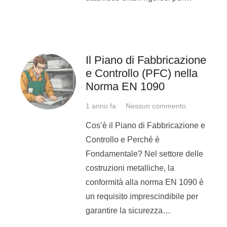
Terza settimana: 20 – 24 luglio
Realizzerai un progetto finale dove
metterai in atto le competenze
acquisite in fatto di:
Il Piano di Fabbricazione
e Controllo (PFC) nella
saldatura
Norma EN 1090
tornitura
1 anno fa
Nessun commento
disegno
Cos’è il Piano di Fabbricazione e
Per scaricare il programma
Controllo e Perché è
completo,
clicca qui
.
Fondamentale? Nel settore delle
costruzioni metalliche, la
I ragazzi che vorranno, se arrivano
conformità alla norma EN 1090 è
Per info e iscrizioni:
un requisito imprescindibile per
garantire la sicurezza…
Ci trovi a:
via Micco, 7 Somma