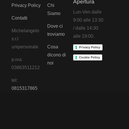
Apertura
Privacy Policy
Chi
Lun-Ven dalle
Siamo
Contatti
9:00 alle 13:30
Dove ci
/ dalle 14:30
Michelangelo
troviamo
alle 19:00.
s.r.l
unipersonale
Cosa
Privacy Policy
dicono di
Cookie Policy
p.iva:
noi
03863511212
tel:
0815317865