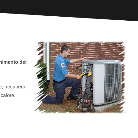
nimento del
e, recupero,
 calore
.