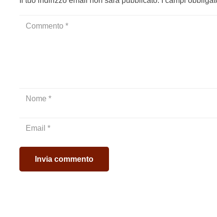
Il tuo indirizzo email non sarà pubblicato.
I campi obbliga
Invia commento