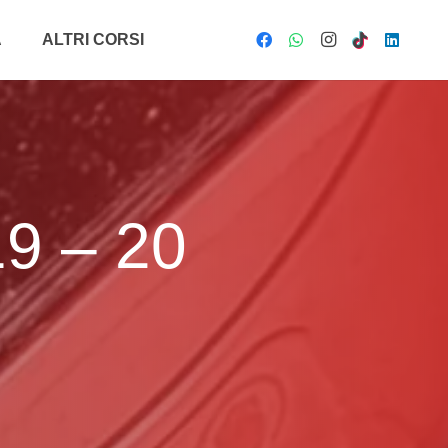
A
ALTRI CORSI
19 – 20