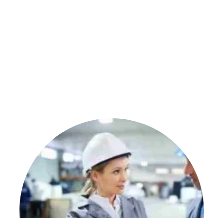
Ci sono voluti appena 2 anni affinché dal patentino
nell’indotto
Fincantieri
di Castellammare di Stabia.
Vincenzo ci racconta:”
Faccio il possibile, cerco sempr
sovratesta…!
”
E noi Vincenzo, dalla Michelangelo possiamo dirti di e
lontano
“.
In bocca al lupo per tutto Vincenzo!