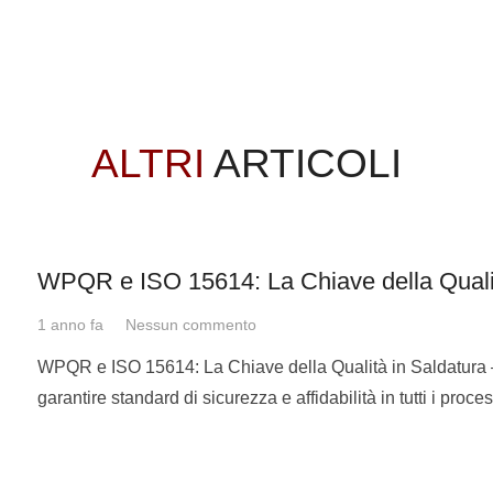
 come saldatore ottenuto qui alla Michelangelo entrasse
e di impegnarmi al massimo, qui ho imparato a saldare in
ALTRI
ARTICOLI
ssere fieri di te e ti diciamo:”
Continua così e arriverai
WPQR e ISO 15614: La Chiave della Qualit
1 anno fa
Nessun commento
WPQR e ISO 15614: La Chiave della Qualità in Saldatura 
garantire standard di sicurezza e affidabilità in tutti i proc