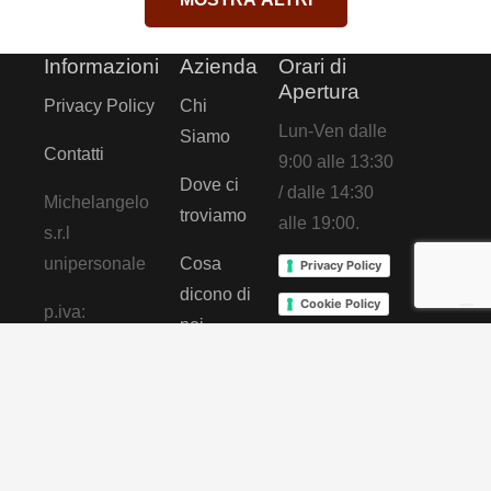
Informazioni
Azienda
Orari di
Apertura
Privacy Policy
Chi
Lun-Ven dalle
Siamo
Contatti
9:00 alle 13:30
Dove ci
/ dalle 14:30
Michelangelo
troviamo
alle 19:00.
s.r.l
unipersonale
Cosa
Privacy Policy
dicono di
Cookie Policy
p.iva:
noi
03863511212
tel:
0815317865