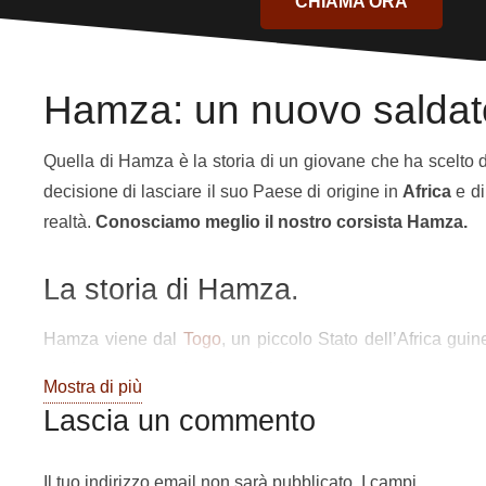
CHIAMA ORA
Hamza: un nuovo saldat
Quella di Hamza è la storia di un giovane che ha scelto d
decisione di lasciare il suo Paese di origine in
Africa
e di
realtà.
Conosciamo meglio il nostro corsista Hamza.
La storia di Hamza.
Hamza viene dal
Togo
, un piccolo Stato dell’Africa gui
saldatura. Ha cominciato anche a svolgere questo lavoro m
Mostra di più
questo, insieme alla sua compagna e ai suoi figli, Hamza h
Lascia un commento
diversi tentativi di imbarcarsi dalla Libia, Hamza e la sua
Torino e poi a Nola.
Il tuo indirizzo email non sarà pubblicato.
I campi