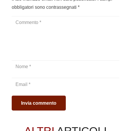
obbligatori sono contrassegnati
*
La sua esperienza alla Michelang
Hamza, però, ha sempre sperato di trovare lavoro in un’az
Per questo, ha deciso di intraprendere un percorso di f
subito di iscriversi. Attualmente sta seguendo due corsi di s
Ogni giorno, con l’aiuto dei nostri docenti, sta ampliand
delle nostre lezioni pratiche e teoriche e si sta impegnan
la sua famiglia è sempre più vicino e noi della Michelange
Ecco il protagonista della nostra storia: Hamza!
Video
Player
Invia commento
ALTRI
ARTICOLI