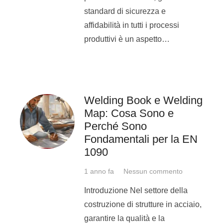
formate previamente dai tecnici
standard di sicurezza e
esperti della nostra scuola di
affidabilità in tutti i processi
saldatura Michelangelo.
produttivi è un aspetto…
Il percorso di formazione
prevede un percorso di
formazione a difficoltà
Welding Book e Welding
crescente. In questo caso,
Map: Cosa Sono e
partiremo dalle posizioni di
Perché Sono
saldatura più semplici sino ad
Fondamentali per la EN
arrivare alle
lavorazioni di
1090
saldatura specifiche del settore
ferroviario
.
1 anno fa
Nessun commento
Introduzione Nel settore della
L’inserimento lavorativo è
costruzione di strutture in acciaio,
invece previsto da maggio in
garantire la qualità e la
poi.