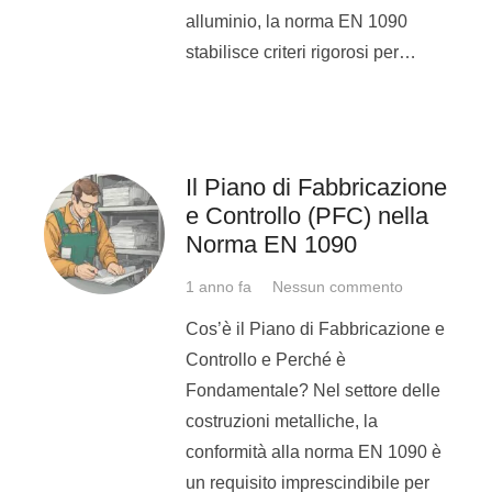
metalmeccanico, e soprattutto
alluminio, la norma EN 1090
diventare saldatore, questa è
stabilisce criteri rigorosi per…
l’opportunità che fa al caso tuo.
Soprattutto se risiedi nel
cuneese.
Il Piano di Fabbricazione
Puoi contattarci e candidarti
e Controllo (PFC) nella
all’offerta di lavoro.
Norma EN 1090
Candidati
qui
1 anno fa
Nessun commento
Cos’è il Piano di Fabbricazione e
Pronta a
Controllo e Perché è
cambiare?
Fondamentale? Nel settore delle
Diventa
costruzioni metalliche, la
saldatore e
conformità alla norma EN 1090 è
sentiti libera di
un requisito imprescindibile per