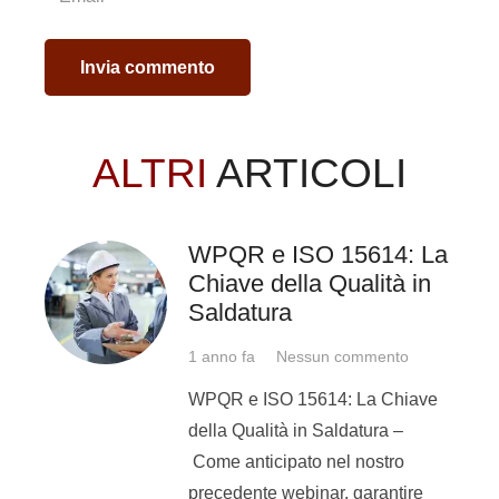
quella del saldatore.
Una donna può fare il
Invia commento
saldatore? Certo che sì.
ALTRI
ARTICOLI
Tempjob,
agenzia per il lavoro,
sta selezionando per
un’importante azienda
WPQR e ISO 15614: La
metalmeccanica operante nel
Chiave della Qualità in
settore ferroviario della
Saldatura
provincia di
Cuneo
delle donne
intraprendenti, con tanta voglia
1 anno fa
Nessun commento
di mettersi in gioco e imparare il
WPQR e ISO 15614: La Chiave
mestiere del saldatore!
della Qualità in Saldatura –
E qui entriamo poi in gioco noi
Come anticipato nel nostro
poiché le figure inserite saranno
precedente webinar, garantire