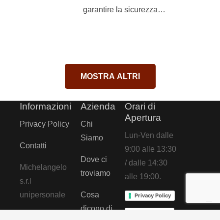
cogliere le tue
garantire la sicurezza…
opportunità!
MOSTRA ALTRI
Informazioni
Azienda
Orari di
Apertura
Privacy Policy
Chi
Lun-Ven dalle
Siamo
Contatti
9:00 alle 13:30
Dove ci
/ dalle 14:30
Michelangelo
troviamo
alle 19:00.
s.r.l
unipersonale
Cosa
Privacy Policy
dicono di
Cookie Policy
p.iva: