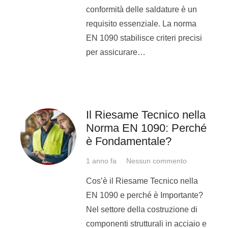
conformità delle saldature è un
requisito essenziale. La norma
EN 1090 stabilisce criteri precisi
per assicurare…
Il Riesame Tecnico nella
Norma EN 1090: Perché
Come candidarsi
è Fondamentale?
all’offerta di lavoro
1 anno fa
Nessun commento
come saldatore?
Cos’è il Riesame Tecnico nella
Se sei una donna alla ricerca di
EN 1090 e perché è Importante?
lavoro e ti interessa entrare a far
Nel settore della costruzione di
parte del settore
componenti strutturali in acciaio e