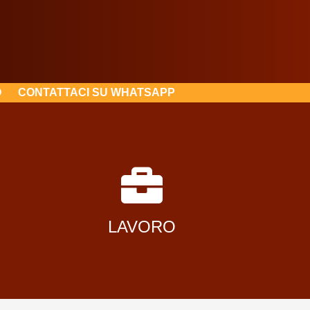
O
CONTATTACI SU WHATSAPP
I nostri corsisti trovano lavoro entro un
mese dal corso
LAVORO