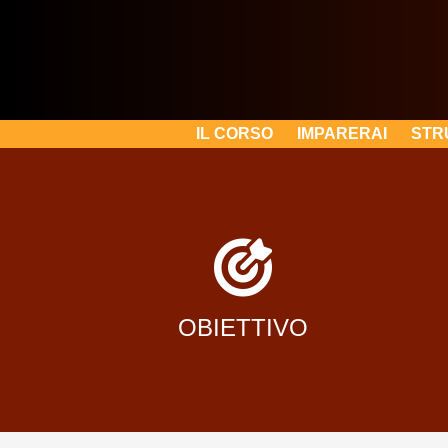
IL CORSO
IMPARERAI
STR
Diventa saldatore
OBIETTIVO