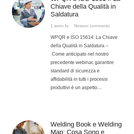
Chiave della Qualità in
nella normativa 1090 o in
Saldatura
direttiva
PED
)
Quando è richiesta da una
1 anno fa
Nessun commento
normativa di sistema rispetto
WPQR e ISO 15614: La Chiave
alla quale l’azienda opera in
della Qualità in Saldatura –
conformità
Come anticipato nel nostro
Nel caso in cui sia richiesta
precedente webinar, garantire
per soddisfare requisiti
standard di sicurezza e
contrattuali previsti da chi
affidabilità in tutti i processi
commissiona la saldatura
produttivi è un aspetto…
Perchè il patentino
è sempre una
Welding Book e Welding
buona idea
Map: Cosa Sono e