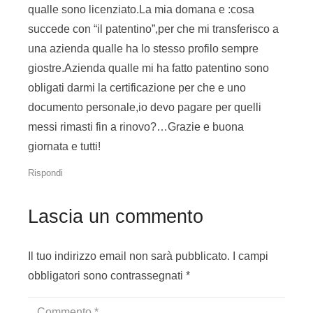
qualle sono licenziato.La mia domana e :cosa
Patentino di saldatura: quando è
succede con “il patentino”,per che mi transferisco a
obbligatorio?
una azienda qualle ha lo stesso profilo sempre
L’obbligatorietà del patentino di
giostre.Azienda qualle mi ha fatto patentino sono
saldatura è stabilita dalla norma
obligati darmi la certificazione per che e uno
UNI EN ISO 9606
e dall’art.6
documento personale,io devo pagare per quelli
della UNI 15614.
messi rimasti fin a rinovo?…Grazie e buona
In particolare le norme
giornata e tutti!
specificano che la qualifica del
saldatore è obbligatoria per tutti
Rispondi
coloro che operano nella
metallurgia e nella carpenteria
Lascia un commento
metallica, oltre ai settori che
prevedono l’utilizzo di attrezzature
Il tuo indirizzo email non sarà pubblicato.
I campi
in pressione.
obbligatori sono contrassegnati
*
Nel settore termoidraulico invece
l’obbligatorietà è imposta quando