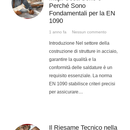
Perché Sono
Nel caso delle aziende, se pur
Fondamentali per la EN
non sia sempre vero che i
1090
saldatori debbano essere
qualificati, è vero che il possesso
1 anno fa
Nessun commento
nasconde ugualmente numerosi
Introduzione Nel settore della
vantaggi, soprattutto nell’ambito
costruzione di strutture in acciaio,
della tutela!
garantire la qualità e la
Quando un’azienda commissiona
conformità delle saldature è un
una saldatura senza la previsione
requisito essenziale. La norma
di particolari esigenze, nel caso in
EN 1090 stabilisce criteri precisi
cui il componente saldato fallisse
per assicurare…
nel suo impiego, il possesso del
patentino da parte di chi ha
effettuato il lavoro attenuerà (e
non poco) il danno provocato!
Il Riesame Tecnico nella