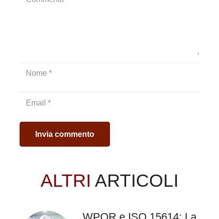
si opera su tubazioni in polietilene
o su tubazioni che trasportano
gas in pressione.
Invia commento
Esistono inoltre alcuni casi
particolari, cioè:
ALTRI
ARTICOLI
Quando la normativa di
prodotto lo richiede (Per i
WPQR e ISO 15614: La
componenti che ricadono