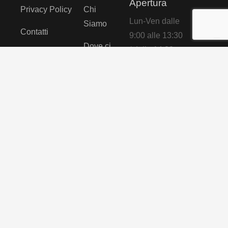
Apertura
Privacy Policy
Chi
Lun-Ven dalle
Siamo
Contatti
9:00 alle 13:30
Dove ci
/ dalle 14:30
Michelangelo
troviamo
alle 19:00.
s.r.l
unipersonale
Cosa
Privacy Policy
dicono di
Cookie Policy
p.iva:
noi
03863511212
tel:
0815317865