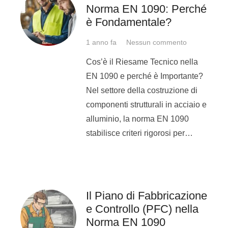
Norma EN 1090: Perché
Come imparare?
è Fondamentale?
Semplice, scegli
1 anno fa
Nessun commento
Michelangelo!
Cos’è il Riesame Tecnico nella
Qui alla
Michelangelo
sappiamo
EN 1090 e perché è Importante?
perfettamente di cosa hai
Nel settore della costruzione di
bisogno, lavoriamo nel campo
componenti strutturali in acciaio e
della saldatura e della
alluminio, la norma EN 1090
Metalmeccanica da anni, i nostri
stabilisce criteri rigorosi per…
docenti sono estremamente
preparati e si dedicheranno a te a
360°!
Qui alla
Michelangelo – Scuola di
Il Piano di Fabbricazione
saldatura
, potrai qualificarti per
e Controllo (PFC) nella
Norma EN 1090
moltissimi processi di saldatura,