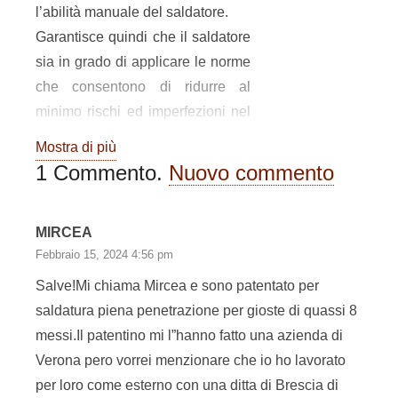
l’abilità manuale del saldatore.
Garantisce quindi che il saldatore
sia in grado di applicare le norme
che consentono di ridurre al
minimo rischi ed imperfezioni nel
processo di saldatura.
Mostra di più
Dunque, specificato di cosa si
1
Commento
.
Nuovo commento
tratta, cerchiamo adesso di capire
il patentino di saldatura quando è
MIRCEA
obbligatorio.
Febbraio 15, 2024 4:56 pm
Norma che rende
Salve!Mi chiama Mircea e sono patentato per
saldatura piena penetrazione per gioste di quassi 8
obbligatorio il
messi.Il patentino mi l”hanno fatto una azienda di
patentino per
Verona pero vorrei menzionare che io ho lavorato
saldatura
per loro come esterno con una ditta di Brescia di