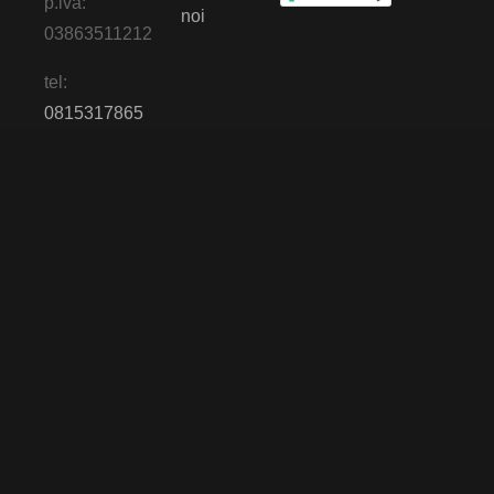
p.iva:
noi
03863511212
tel:
0815317865