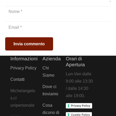
Invia commento
Informazioni
Azienda
Orari di
Apertura
Privacy Policy
Chi
Lun-Ven dalle
Siamo
Contatti
9:00 alle 13:30
Dove ci
/ dalle 14:30
Michelangelo
troviamo
alle 19:00.
s.r.l
unipersonale
Cosa
Privacy Policy
dicono di
Cookie Policy