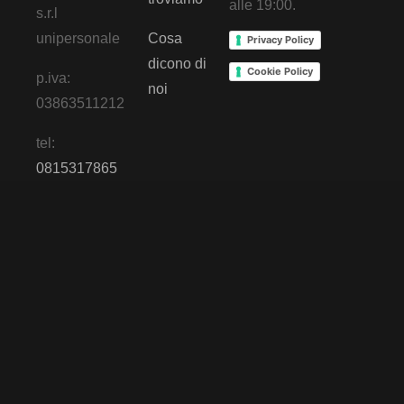
alle 19:00.
s.r.l
unipersonale
Cosa
Privacy Policy
dicono di
Cookie Policy
p.iva:
noi
03863511212
tel:
0815317865