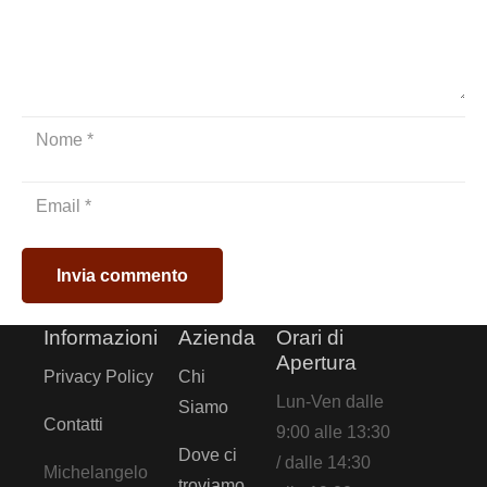
Invia commento
Informazioni
Azienda
Orari di
Apertura
Privacy Policy
Chi
Lun-Ven dalle
Siamo
Contatti
9:00 alle 13:30
Dove ci
/ dalle 14:30
Michelangelo
troviamo