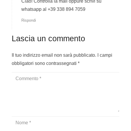
Ciao! Controlla la mail oppure scrivi su
pernottamento e
whatsapp al +39 338 894 7059
colazione in hotel 4
stelle, transfer da e
Rispondi
verso
porto/stazione/aeroporto,
Lascia un commento
pranzo a sacco e
possibilità anche di
Il tuo indirizzo email non sarà pubblicato.
I campi
cena;
obbligatori sono contrassegnati
*
corso intensivo
advanced
welder
: prevede
10 giorni
intensivi di lezioni +
piattaforma e-learning per il
supporto teorico
;
incluso nel pacchetto
pernottamento e