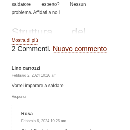
saldatore esperto? Nessun
problema. Affidati a noi!
Struttura del
Mostra di più
Corso.
2
Commenti
.
Nuovo commento
I nostri corsi sono rivolti a chiunque
Lino carrozzi
con due diverse modalità:
Febbraio 2, 2024 10:26 am
corso intensivo
standard
Vorrei imparare a saldare
welder
: prevede
5 giorni
Rispondi
intensivi di lezioni +
piattaforma e-learning per il
Rosa
supporto teorico
;
Febbraio 6, 2024 10:26 am
incluso nel pacchetto