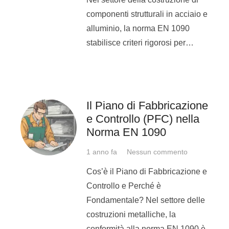
trova numerosi sbocchi
componenti strutturali in acciaio e
lavorativi all’interno di aziende
alluminio, la norma EN 1090
siderurgiche, officine
stabilisce criteri rigorosi per…
metalmeccaniche, case
automobilistiche, cantieri
navali e dell’aeronautica,
nell’industria mineraria e
Il Piano di Fabbricazione
petrolifera, così come nelle
e Controllo (PFC) nella
imprese di costruzione, nei
Norma EN 1090
cantieri civili e industriali;
1 anno fa
Nessun commento
Puoi sostenere l’esame di
qualifica e acquisire il
Cos’è il Piano di Fabbricazione e
Patentino di Saldatura
Controllo e Perché è
internazionalmente
Fondamentale? Nel settore delle
riconosciuto, secondo la
costruzioni metalliche, la
norma UNI EN ISO 9606.
conformità alla norma EN 1090 è