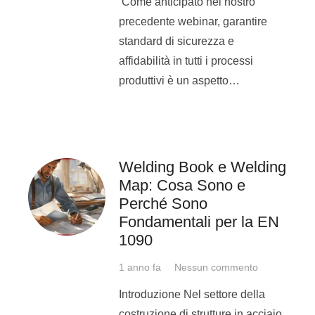
Come anticipato nel nostro
Hai problemi a spostarti?
precedente webinar, garantire
Nessun problema,
standard di sicurezza e
Michelangelo Formazione
affidabilità in tutti i processi
viene da te per la formazione
produttivi è un aspetto…
e la certificazione del
personale presso la tua sede
aziendale (se siete un gruppo
di minimo 5 persone abbiamo
Welding Book e Welding
la possibilità di organizzare
Map: Cosa Sono e
corsi fuori sede, mantenendo
Perché Sono
ugualmente standard
Fondamentali per la EN
qualitativi alti);
1090
Potrai rivolgerti a noi se
1 anno fa
Nessun commento
necessiti che i tuoi dipendenti
Introduzione Nel settore della
acquisiscano la certificazione
costruzione di strutture in acciaio,