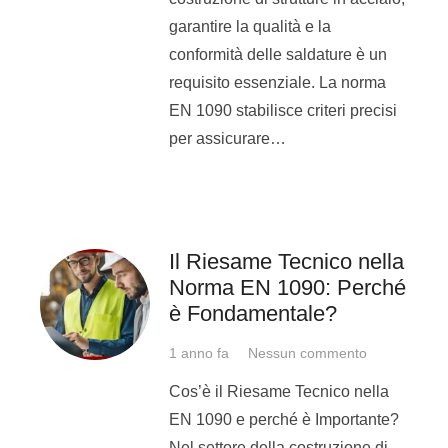
come saldatore, il
Patentino di
garantire la qualità e la
Saldatura
Uni En Iso 9606.
conformità delle saldature è un
requisito essenziale. La norma
Sei un saldatore?
EN 1090 stabilisce criteri precisi
per assicurare…
Puoi ampliare le tue
conoscenze specializzandoti
su una tecnica o su un
procedimento che conosci già,
scegliendo tra
Elettrodo MMA
,
Il Riesame Tecnico nella
Norma EN 1090: Perché
Tig
e
MIG MAG Filo;
è Fondamentale?
Puoi apprendere nuovi metodi
di saldatura per avere più
1 anno fa
Nessun commento
possibilità nel mondo del
Cos’è il Riesame Tecnico nella
lavoro. Come operaio
EN 1090 e perché è Importante?
specializzato, il saldatore
Nel settore della costruzione di