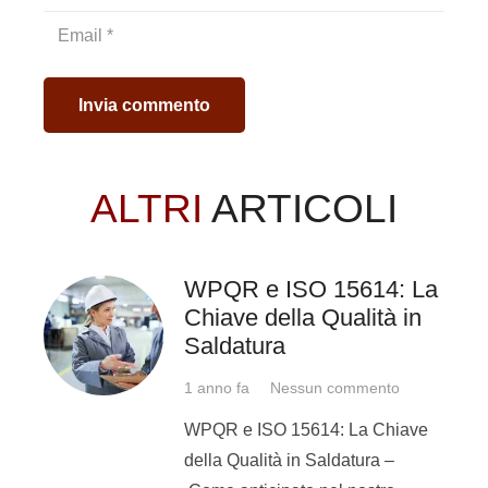
colazione in hotel 4
stelle, transfer da e
verso
porto/stazione/aeroporto,
Invia commento
pranzo a sacco e
possibilità anche di
cena;
ALTRI
ARTICOLI
Sei un’azienda
WPQR e ISO 15614: La
situata a l’Aquila
?
Chiave della Qualità in
Saldatura
Potrai formare i tuoi
1 anno fa
Nessun commento
dipendenti saldatori su
WPQR e ISO 15614: La Chiave
tecniche avanzate o su corso
della Qualità in Saldatura –
base di saldatura;