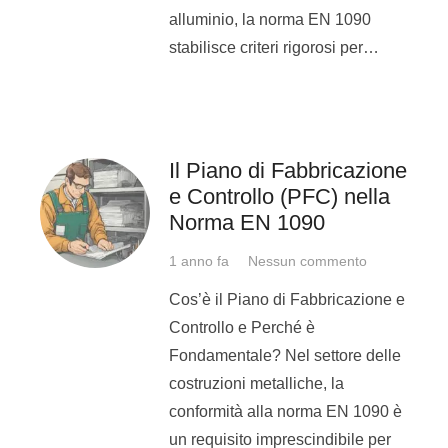
alluminio, la norma EN 1090
agenzia per il lavoro, per
stabilisce criteri rigorosi per…
cui uno dei nostri
principali obiettivi è
formarvi e inserirvi poi
nelle numerose aziende.
Il Piano di Fabbricazione
e Controllo (PFC) nella
Se sei un’azienda
Norma EN 1090
di Caserta…
1 anno fa
Nessun commento
Potrai formare i tuoi
Cos’è il Piano di Fabbricazione e
saldatori su tecniche
Controllo e Perché è
avanzate o su un corso di
Fondamentale? Nel settore delle
saldatura base.
costruzioni metalliche, la
Potrai rivolgerti a noi se
conformità alla norma EN 1090 è
necessiti che i tuoi
un requisito imprescindibile per