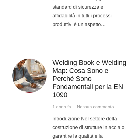
riconosciuto, secondo la
standard di sicurezza e
norma UNI EN ISO 9606.
affidabilità in tutti i processi
produttivi è un aspetto…
Se non sei un
saldatore…
Scegli di frequentare un
Welding Book e Welding
percorso di formazione
Map: Cosa Sono e
che ti trasmetta delle
Perché Sono
Fondamentali per la EN
competenze vere, quale il
1090
corso per diventare
saldatore.
1 anno fa
Nessun commento
Rivolgiti a noi: ti
Introduzione Nel settore della
consiglieremo quale
costruzione di strutture in acciaio,
percorso di saldatura
garantire la qualità e la