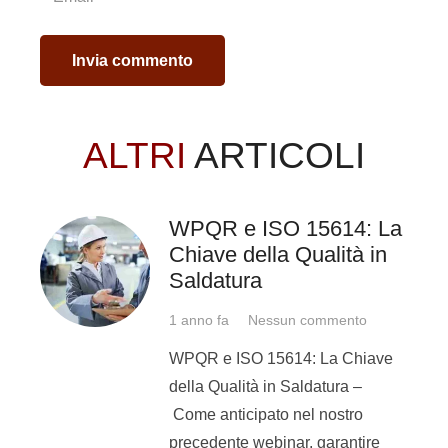
scegliere tra
Elettrodo
MMA
,
Tig
e
MIG MAG
Filo
.
Invia commento
Vorrai apprendere un
procedimento nuovo di
ALTRI
ARTICOLI
saldatura per darti più
possibilità nel mondo del
lavoro. Alla stessa
WPQR e ISO 15614: La
maniera potrai preferire
Chiave della Qualità in
un corso di saldatura
Saldatura
Elettrodo MMA, Tig e MIG
MAG Filo.
1 anno fa
Nessun commento
Potrai sostenere l’esame
WPQR e ISO 15614: La Chiave
di qualifica e acquisire il
della Qualità in Saldatura –
Patentino di Saldatura
Come anticipato nel nostro
internazionalmente
precedente webinar, garantire