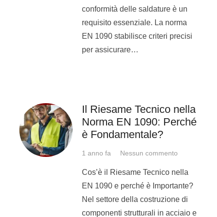
intraprendere e
conformità delle saldature è un
innanzitutto a scegliere
requisito essenziale. La norma
tra un corso di saldatura
EN 1090 stabilisce criteri precisi
Elettrodo MMA
,
Tig
e
MIG
per assicurare…
MAG Filo
; in base alle
richieste del mondo del
lavoro e ai settori in cui ti
senti più predisposto a
Il Riesame Tecnico nella
lavorare.
Norma EN 1090: Perché
Ottieni il Patentino di
è Fondamentale?
Saldatura
1 anno fa
Nessun commento
internazionalmente
riconosciuto, secondo la
Cos’è il Riesame Tecnico nella
norma UNI EN ISO 9606.
EN 1090 e perché è Importante?
Nel settore della costruzione di
Inizia a lavorare. La
componenti strutturali in acciaio e
Michelangelo è anche