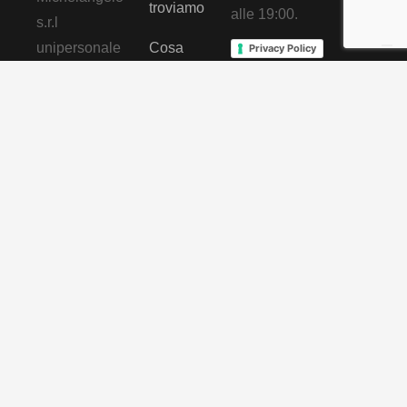
troviamo
alle 19:00.
s.r.l
unipersonale
Cosa
Privacy Policy
dicono di
Cookie Policy
p.iva:
noi
03863511212
tel:
0815317865