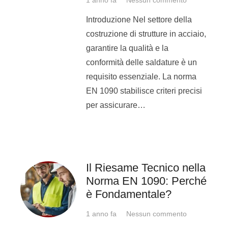
Oltre a un aumento dello
Introduzione Nel settore della
stipendio, un coordinatore di
costruzione di strutture in acciaio,
saldatura diventa un punto di
garantire la qualità e la
riferimento importante per una
conformità delle saldature è un
o più aziende.
requisito essenziale. La norma
EN 1090 stabilisce criteri precisi
Un coordinatore ha la
per assicurare…
possibilità di rendersi anche
lavoratore autonomo portando
il suo servizio all’interno di più
aziende.
Il Riesame Tecnico nella
Come diventare
Norma EN 1090: Perché
è Fondamentale?
coordinatore di
saldatura?
1 anno fa
Nessun commento