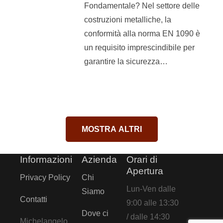
Fondamentale? Nel settore delle
04 867 oppure inviarci una
costruzioni metalliche, la
mail a
info@corsisaldatura.it
conformità alla norma EN 1090 è
un requisito imprescindibile per
Per ulteriori info sul corso
garantire la sicurezza…
clicca qui
.
MOSTRA ALTRI
Informazioni
Azienda
Orari di
Apertura
Privacy Policy
Chi
Lun-Ven dalle
Siamo
Contatti
9:00 alle 13:30
Dove ci
/ dalle 14:30
Michelangelo