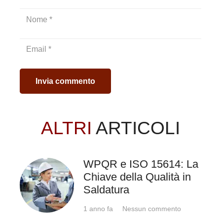
Qual è il ruolo del
coordinatore di
saldatura?
Invia commento
All’interno di un’azienda il
coordinatore di saldatura ha il
compito di organizzare e
ALTRI
ARTICOLI
agevolare il piano di
fabbricazione.
Le norme
UNI EN 14731
e la
WPQR e ISO 15614: La
ISO 3834
definiscono ruoli e
Chiave della Qualità in
responsabilità del
Saldatura
coordinatore di saldatura.
1 anno fa
Nessun commento