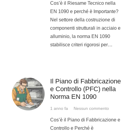
Cos’è il Riesame Tecnico nella
Semplice: il prossimo lunedì 4
EN 1090 e perché è Importante?
novembre parte il nostro corso
Nel settore della costruzione di
qui alla Michelangelo di
componenti strutturali in acciaio e
Somma Vesuviana.
alluminio, la norma EN 1090
stabilisce criteri rigorosi per…
Corso Coordinatore
di Saldatura
novembre 2019
Impegno richiesto
: il corso
Il Piano di Fabbricazione
ha una durata di
40 ore
e una
e Controllo (PFC) nella
frequenza di 3 giorni a
Norma EN 1090
settimana e a settimane
1 anno fa
Nessun commento
alterne.
Cos’è il Piano di Fabbricazione e
Per iscriverti
puoi telefonarci
Controllo e Perché è
allo 081 531 78 65 – 324 92