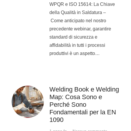
Tra i principali il coordinatore
WPQR e ISO 15614: La Chiave
di saldatura:
della Qualità in Saldatura –
Come anticipato nel nostro
prepara il piano di
precedente webinar, garantire
fabbricazione e controllo
standard di sicurezza e
(PFC)
affidabilità in tutti i processi
coordina i saldatori
produttivi è un aspetto…
sorveglia le attività e
l’esecuzione del PFC
esegue ispezioni e
verifiche
Welding Book e Welding
Map: Cosa Sono e
Perché Sono
Perché diventare
Fondamentali per la EN
coordinatore di
1090
saldatura?
1 anno fa
Nessun commento