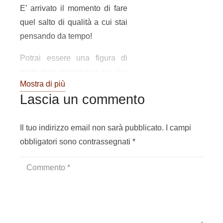
E’ arrivato il momento di fare
quel salto di qualità a cui stai
pensando da tempo!
Potrai essere una figura di
particolare importanza sia che
Mostra di più
tu lavori all’interno di una
Lascia un commento
singola azienda, sia che
decida di praticare come
libero professionista.
Il tuo indirizzo email non sarà pubblicato.
I campi
obbligatori sono contrassegnati
*
Il coordinatore di saldatura è
una figura indispensabile
nelle piccole e medio aziende
che includono il processo di
saldatura all’interno dei propri
cicli di lavoro.