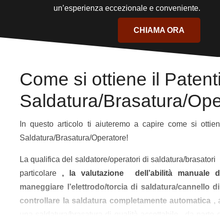
un’esperienza eccezionale e conveniente.
CHIAMA ORA
Come si ottiene il Patent
Saldatura/Brasatura/Ope
In questo articolo ti aiuteremo a capire come si ottien
Saldatura/Brasatura/Operatore!
La qualifica del saldatore/operatori di saldatura/brasato
particolare
, la valutazione dell’abilità manuale d
maneggiare l’elettrodo/torcia di saldatura/cannello d
controllare la saldatura completamente automatica
, 
una saldatura/brasatura di qualità accettabile , da parte