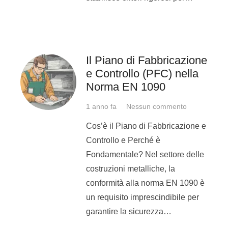
Di seguito viene proposto
L’ITER PER LA CERTIFI
SALDATORE/OPERATORE/BRASATORE
suddiviso tra
L’iter si avvia attraverso la compilazione di un
ques
Il Piano di Fabbricazione
del datore di lavoro o del richiedente , dove
sono e
e Controllo (PFC) nella
le informazioni
necessarie per la successiva pa
Norma EN 1090
commerciale .
1 anno fa
Nessun commento
Nomina dell’esaminatore
autorizzato il quale 
nessun conflitto d’interessi
con i partecipanti all
Cos’è il Piano di Fabbricazione e
.
Controllo e Perché è
Fondamentale? Nel settore delle
L’esaminatore autorizzato una volta riesamin
costruzioni metalliche, la
predispone
la pianificazione dell’ esame
dove ve
conformità alla norma EN 1090 è
materiali , le tipologie – le preparazioni – le dimen
un requisito imprescindibile per
predisporre ( in accordo con la norma di ri
garantire la sicurezza…
qualificazione ) , le minime attrezzature di supporto 