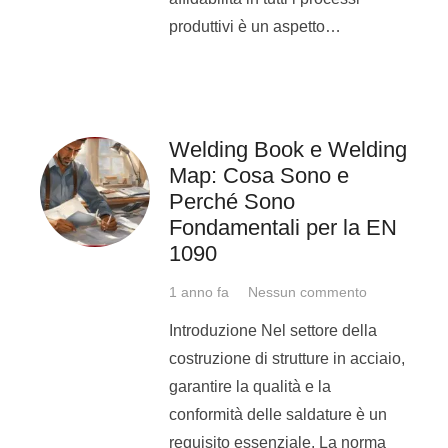
di 
produttivi è un aspetto…
UNI EN
2000
Titanio e
Saldatur
ISO
zirconio
qualifi
e loro
saldatori 
9606-5
leghe
fusione – 
Welding Book e Welding
di titani
Map: Cosa Sono e
leghe d
Perché Sono
Fondamentali per la EN
UNI EN
2013
Operatori
Personale 
1090
ISO
di
Prove di 
1 anno fa
Nessun commento
saldatura
degli o
14732
salda
Introduzione Nel settore della
preparator
costruzione di strutture in acciaio,
per la
garantire la qualità e la
compl
conformità delle saldature è un
meccan
requisito essenziale. La norma