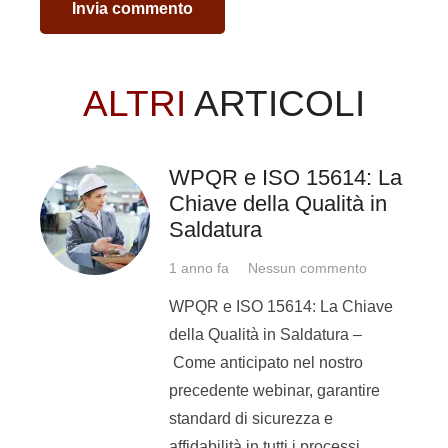
A
Invia commento
UNI EN
2004
Leghe
Prove di 
ISO
leggere
dei saldat
ALTRI
ARTICOLI
per fusio
9606-2
Allumini
al
WPQR e ISO 15614: La
Chiave della Qualità in
UNI EN
1999
Rame e
Prove di 
Saldatura
ISO
sue
dei saldat
1 anno fa
Nessun commento
leghe
per fusi
9606-3
legh
WPQR e ISO 15614: La Chiave
della Qualità in Saldatura –
UNI EN
1999
Nichel e
Saldatur
Come anticipato nel nostro
ISO
sue
qualifi
precedente webinar, garantire
leghe
saldatori 
9606-4
standard di sicurezza e
fusione – 
affidabilità in tutti i processi