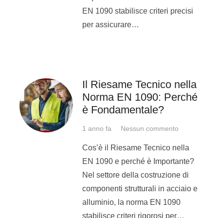
automatic
EN 1090 stabilisce criteri precisi
me
per assicurare…
UNI EN
2012
Brasatori
Brasat
ISO
Qualifi
brasat
13585
Il Riesame Tecnico nella
operat
Norma EN 1090: Perché
brasa
è Fondamentale?
1 anno fa
Nessun commento
Cos’è il Riesame Tecnico nella
Come si ottiene il Pate
EN 1090 e perché è Importante?
Saldatura/Brasatura/Operatore:
Nel settore della costruzione di
componenti strutturali in acciaio e
L’iter per la certificazio
alluminio, la norma EN 1090
saldatore/operatore/brasatore
stabilisce criteri rigorosi per…