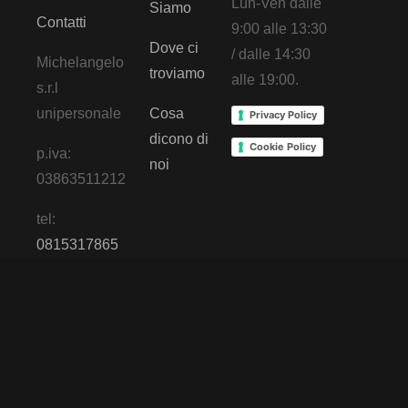
Lun-Ven dalle
Siamo
Contatti
9:00 alle 13:30
Dove ci
/ dalle 14:30
Michelangelo
troviamo
alle 19:00.
s.r.l
unipersonale
Cosa
Privacy Policy
dicono di
Cookie Policy
p.iva:
noi
03863511212
tel:
0815317865