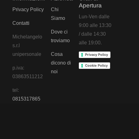
Apertura
Privacy Policy
Chi
Lun-Ven dalle
Siamo
Contatti
9:00 alle 13:30
Dove ci
/ dalle 14:30
Michelangelo
troviamo
alle 19:00.
s.r.l
unipersonale
Cosa
Privacy Policy
dicono di
Cookie Policy
p.iva:
noi
03863511212
tel:
0815317865