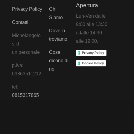
Apertura
Privacy Policy
Chi
Lun-Ven dalle
Siamo
Contatti
9:00 alle 13:30
Dove ci
/ dalle 14:30
Michelangelo
troviamo
alle 19:00.
s.r.l
unipersonale
Cosa
Privacy Policy
dicono di
Cookie Policy
p.iva:
noi
03863511212
tel:
0815317865