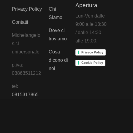
Apertura
Privacy Policy
Chi
Lun-Ven dalle
Siamo
Contatti
9:00 alle 13:30
Dove ci
/ dalle 14:30
Michelangelo
troviamo
alle 19:00.
s.r.l
unipersonale
Cosa
Privacy Policy
dicono di
Cookie Policy
p.iva:
noi
03863511212
tel:
0815317865