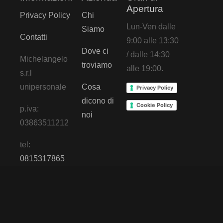
Apertura
Privacy Policy
Chi
Lun-Ven dalle
Siamo
Contatti
9:00 alle 13:30
Dove ci
/ dalle 14:30
Michelangelo
troviamo
alle 19:00.
s.r.l
unipersonale
Cosa
Privacy Policy
dicono di
Cookie Policy
p.iva:
noi
03863511212
tel:
0815317865