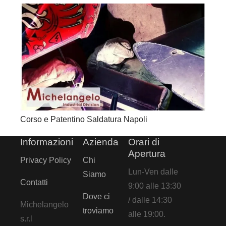
Corso e Patentino Saldatura Napoli
Informazioni
Azienda
Orari di
Apertura
Privacy Policy
Chi
Lun-Ven dalle
Siamo
Contatti
9:00 alle 13:30
Dove ci
/ dalle 14:30
Michelangelo
troviamo
alle 19:00.
s.r.l