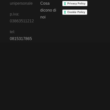
unipersonale
Cosa
Privacy Policy
dicono di
Cookie Policy
p.iva:
noi
03863511212
tel:
0815317865