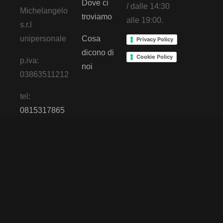
Dove ci
/ dalle 14:30
Michelangelo
troviamo
alle 19:00.
s.r.l
unipersonale
Cosa
Privacy Policy
dicono di
Cookie Policy
p.iva:
noi
03863511212
tel:
0815317865