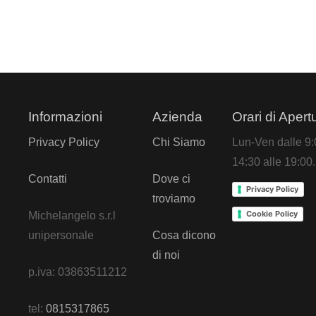
Informazioni
Azienda
Orari di Apert
Privacy Policy
Chi Siamo
Lun-Ven dalle 9:0
14:30 alle 19:00.
Contatti
Dove ci
Privacy Policy
troviamo
Cookie Policy
Michelangelo s.r.l
unipersonale
Cosa dicono
di noi
p.iva: 03863511212
tel:
0815317865