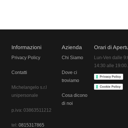
Informazioni
Azienda
Orari di Apert
Privacy Policy
Chi Siamo
Lun-Ven dalle 9:0
14:30 alle 19:00.
Contatti
Dove ci
Privacy Policy
troviamo
Cookie Policy
Michelangelo s.r.l
unipersonale
Cosa dicono
di noi
p.iva: 03863511212
tel:
0815317865