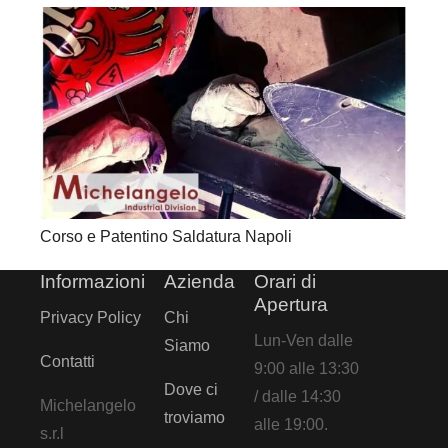
Corso e Patentino Saldatura Napoli
Informazioni
Azienda
Orari di
Apertura
Privacy Policy
Chi
Lun-Ven dalle
Siamo
Contatti
9:00 alle 13:30
Dove ci
/ dalle 14:30
Michelangelo
troviamo
alle 19:00.
s.r.l