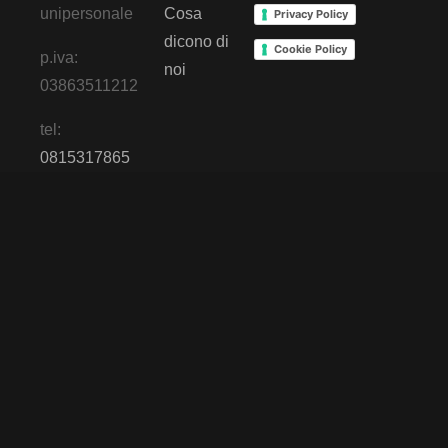
unipersonale
Cosa
Privacy Policy
dicono di
Cookie Policy
p.iva:
noi
03863511212
tel:
0815317865