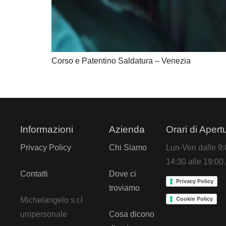
Corso e Patentino Saldatura – Venezia
Informazioni
Azienda
Orari di Apert
Privacy Policy
Chi Siamo
Lun-Ven dalle 9:0
14:30 alle 19:00.
Contatti
Dove ci
Privacy Policy
troviamo
Cookie Policy
Michelangelo s.r.l
unipersonale
Cosa dicono