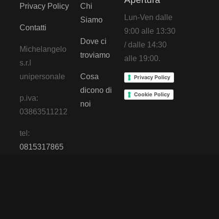
Privacy Policy
Chi
Lun-Ven dalle
Siamo
Contatti
9:00 alle 13:30
Dove ci
/ dalle 14:30
Michelangelo
troviamo
alle 19:00.
s.r.l
unipersonale
Cosa
Privacy Policy
dicono di
Cookie Policy
p.iva:
noi
03863511212
tel:
0815317865