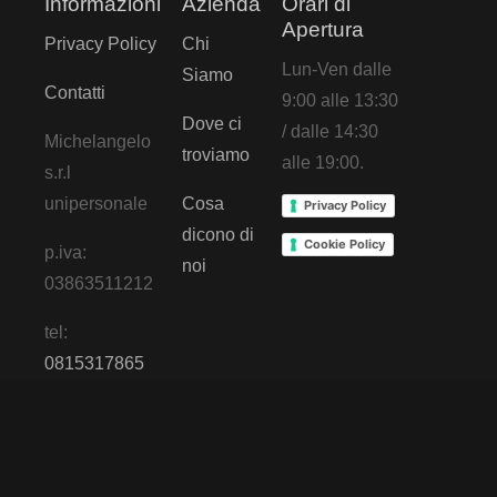
Informazioni
Azienda
Orari di
Apertura
Privacy Policy
Chi
Lun-Ven dalle
Siamo
Contatti
9:00 alle 13:30
Dove ci
/ dalle 14:30
Michelangelo
troviamo
alle 19:00.
s.r.l
unipersonale
Cosa
Privacy Policy
dicono di
Cookie Policy
p.iva:
noi
03863511212
tel:
0815317865